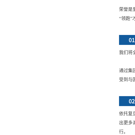
荣誉是
“领跑
01
我们将
通过集
受到与
02
依托复
出更多
行。