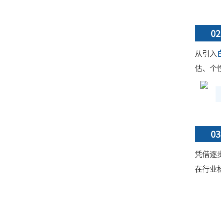
02
从引入
估、个
03
凭借逐
在行业