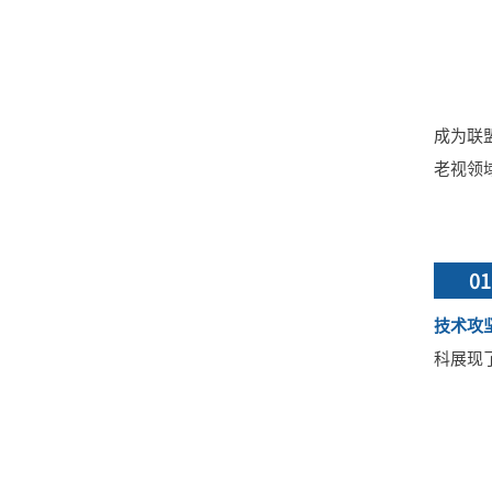
成为联
老视领
01
技术攻
科展现