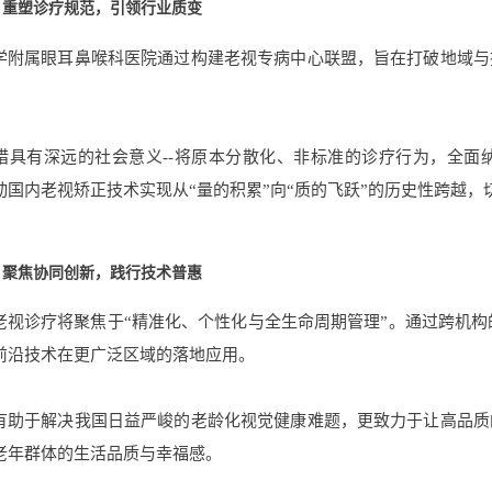
重塑诊疗规范，引领行业质变
学附属眼耳鼻喉科医院通过构建老视专病中心联盟，旨在打破地域与
措具有深远的社会意义--将原本分散化、非标准的诊疗行为，全面
动国内老视矫正技术实现从“量的积累”向“质的飞跃”的历史性跨越
聚焦协同创新，践行技术普惠
老视诊疗将聚焦于“精准化、个性化与全生命周期管理”。通过跨机构的技
前沿技术在更广泛区域的落地应用。
有助于解决我国日益严峻的老龄化视觉健康难题，更致力于让高品质
老年群体的生活品质与幸福感。