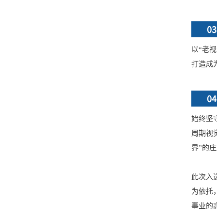
03
以“老
打造成
04
始终坚
周期视
界”的
此次入
为依托
事业的