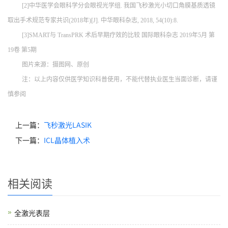
[2]中华医学会眼科学分会眼视光学组. 我国飞秒激光小切口角膜基质透镜
取出手术规范专家共识(2018年)[J]. 中华眼科杂志, 2018, 54(10):8.
[3]SMART与 TransPRK 术后早期疗效的比较 国际眼科杂志 2019年5月 第
19卷 第5期
图片来源：摄图网、原创
注：以上内容仅供医学知识科普使用，不能代替执业医生当面诊断，请谨
慎参阅
上一篇：
飞秒激光LASIK
下一篇：
ICL晶体植入术
相关阅读
全激光表层