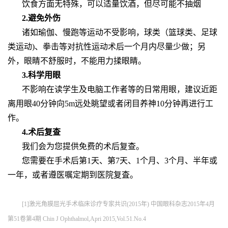
饮食方面无特殊，可以适量饮酒，但尽可能不抽烟
2.避免外伤
诸如瑜伽、慢跑等运动不受影响，球类（篮球类、足球
类运动)、拳击等对抗性运动术后一个月内尽量少做；另
外，眼睛不舒服时，不能用力揉眼睛。
3.科学用眼
不影响在读学生及电脑工作者等的日常用眼，建议近距
离用眼40分钟向5m远处眺望或者闭目养神10分钟再进行工
作。
4.术后复查
我们会为您提供免费的术后复查。
您需要在手术后第1天、第7天、1个月、3个月、半年或
一年，或者遵医嘱定期到医院复査。
[1]激光角膜屈光手术临床诊疗专家共识(2015年) 中国眼科杂志2015年4月
第51卷第4期 Chin J Ophthalmol,Apri 2015,Vol.51.No.4