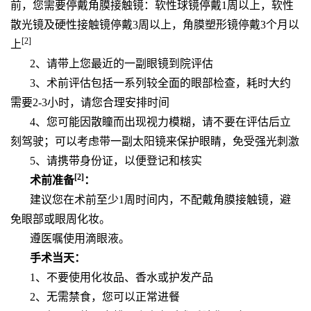
前，您需要停戴角膜接触镜：软性球镜停戴1周以上，软性
散光镜及硬性接触镜停戴3周以上，角膜塑形镜停戴3个月以
[2]
上
2、请带上您最近的一副眼镜到院评估
3、术前评估
包括一系列较全面的眼部检查，耗时大约
需要2-3小时，请您合理安排时间
4、
您可能因散瞳而出现视力模糊，请
不要
在评估后立
刻驾驶；可以考虑带一副太阳镜来保护眼睛，免受强光刺激
5、请携带身份证，以便登记和核实
[2]
术前准备
：
建议您在术前至少1周时间内，不配戴角膜接触镜，避
免眼部或眼周化妆。
遵医嘱使用滴眼液。
手术当天：
1、不要使用化妆品、香水或护发产品
2、无需禁食，您可以正常进餐