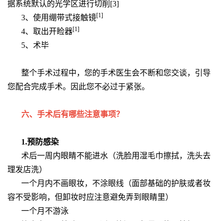
据系统默认的光学区进行切削[3]
[1]
3、使用绷带式接触镜
[1]
4、取出开睑器
5、术毕
整个手术过程中，您的手术医生会不断和您交谈，引导
您配合完成手术。因此您不必过于紧张。
六、手术后有哪些注意事项？
1.预防感染
术后一周内眼睛不能进水（洗脸用湿毛巾擦拭，洗头去
理发店洗）
一个月内不画眼妆，不涂眼线（面部基础的护肤或者妆
容不受影响，但卸妆时应注意避免弄到眼睛里）
一个月不游泳